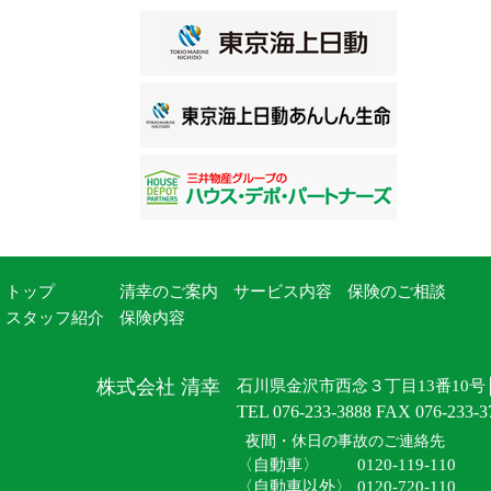
トップ
清幸のご案内
サービス内容
保険のご相談
スタッフ紹介
保険内容
株式会社 清幸
石川県金沢市西念３丁目13番10号
TEL 076-233-3888 FAX 076-233-3
夜間・休日の事故のご連絡先
〈自動車〉
0120-119-110
〈自動車以外〉
0120-720-110