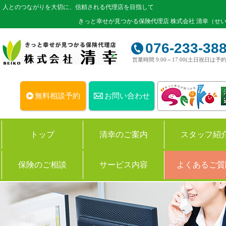
人とのつながりを大切に、信頼される代理店を目指して
きっと幸せが見つかる保険代理店 株式会社 清幸（せ
076-233-38
営業時間 9:00～17:00(土日祝日は予約
無料相談予約
お問い合わせ
トップ
清幸のご案内
スタッフ紹
保険のご相談
サービス内容
よくあるご質