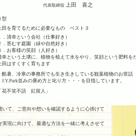
上田 喜之
代表取締役
Ｂ型
上田を育てるために必要なもの ベスト３
１．清幸という会社（仕事好き）
２．苔むす庭園（緑や自然好き）
３．お客様の笑顔（人好き）
清幸という土壌に、植物を植えて水をやり、笑顔という肥料を
上田はすくすく育ちます
・酷暑、冷寒の事務所でも生き生きしている観葉植物のお世話
・J.Y.Park並みの褒め方と叱り方・・・を目指しています。
「花不笑不語 紅留人」
聴いて、ご意向や想いを確認するように心掛けて
せ実現に向けて、最適な方法を一緒に考えさせて