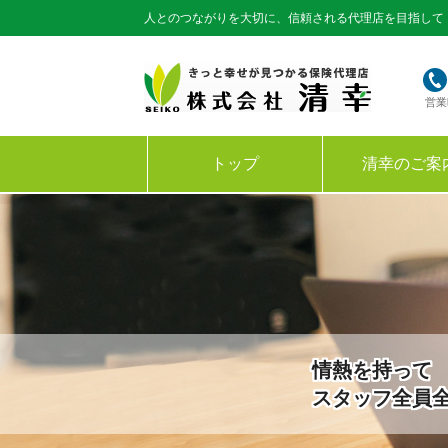
人とのつながりを大切に、信頼される代理店を目指して
営業
トップ
清幸のご案
情熱を持って
スタッフ全員